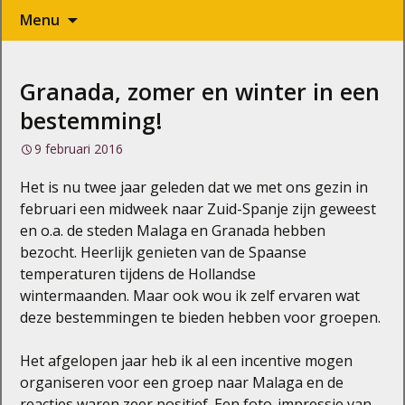
Naar
Menu
de
inhoud
springen
Granada, zomer en winter in een
bestemming!
9 februari 2016
Het is nu twee jaar geleden dat we met ons gezin in
februari een midweek naar Zuid-Spanje zijn geweest
en o.a. de steden Malaga en Granada hebben
bezocht. Heerlijk genieten van de Spaanse
temperaturen tijdens de Hollandse
wintermaanden. Maar ook wou ik zelf ervaren wat
deze bestemmingen te bieden hebben voor groepen.
Het afgelopen jaar heb ik al een incentive mogen
organiseren voor een groep naar Malaga en de
reacties waren zeer positief. Een foto-impressie van