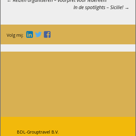
Berichtnavigatie
In de spotlights – Sicilie!
→
Volg mij:
BDL-Grouptravel B.V.