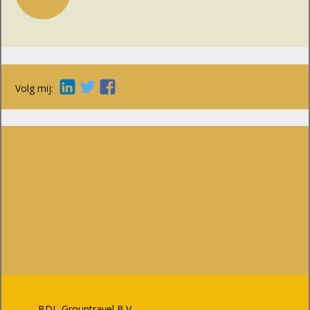
Volg mij:
BDL-Grouptravel B.V.