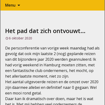
Naar
Menu
de
inhoud
springen
Het pad dat zich ontvouwt…
6 oktober 2020
De persconferentie van vorige week maandag had als
gevolg dat ook mijn laatste 2 (nog) geplande reizen
van dit bijzondere jaar 2020 werden geannuleerd. Ik
had vorig weekend in Hamburg moeten zitten, met
een fantastische club ondernemers, het mocht, op
het allerlaatste moment, niet zo zijn.
Het aantal uitgevoerde reizen en de omzet over 2020
zijn daarmee allebei en definitief naar 0 gegaan. Wel
een mooi rond getal.
Daar kan ik dramatisch over doen, maar het is wat
het is. Met mij hebben veel ondernemers de