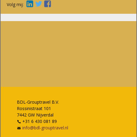
Volg mij:
BDL-Grouptravel B.V.
Rossinistraat 101
7442 GW Nijverdal
+31 6 430 081 89
info@bdl-grouptravel.nl