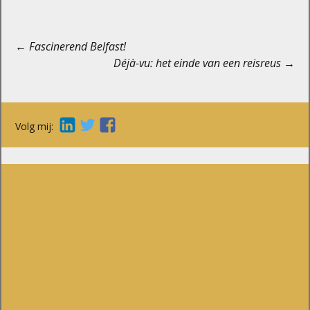
Berichtnavigatie
←
Fascinerend Belfast!
Déjà-vu: het einde van een reisreus
→
Volg mij: