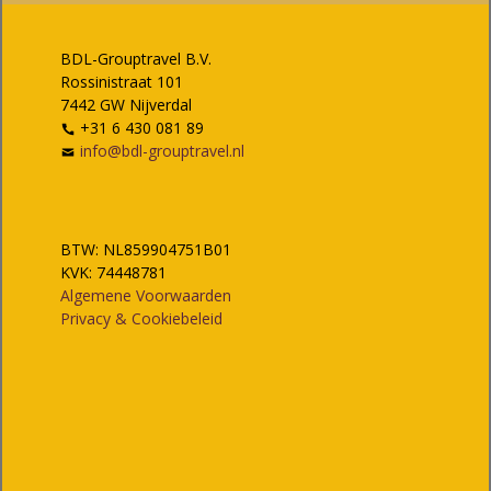
BDL-Grouptravel B.V.
Rossinistraat 101
7442 GW Nijverdal
+31 6 430 081 89
info@bdl-grouptravel.nl
BTW: NL859904751B01
KVK: 74448781
Algemene Voorwaarden
Privacy & Cookiebeleid