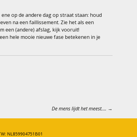
de ene op de andere dag op straat staan: houd
 leven na een faillissement. Zie het als een
 een (andere) afslag, kijk vooruit!
 een hele mooie nieuwe fase betekenen in je
De mens lijdt het meest….
→
TW: NL859904751B01