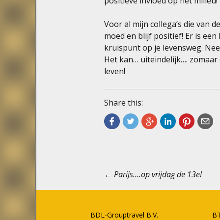
positieve invloed op het milieu!
Voor al mijn collega’s die van 
moed en blijf positief! Er is een
kruispunt op je levensweg. Neem
Het kan… uiteindelijk…. zomaar
leven!
Share this:
Berichtnavigatie
←
Parijs….op vrijdag de 13e!
BDL-Grouptravel B.V.
B