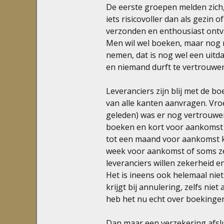
De eerste groepen melden zich, 
iets risicovoller dan als gezin o
verzonden en enthousiast ont
Men wil wel boeken, maar nog ni
nemen, dat is nog wel een uitdag
en niemand durft te vertrouwen
Leveranciers zijn blij met de bo
van alle kanten aanvragen. Vroe
geleden) was er nog vertrouwen 
boeken en kort voor aankomst d
tot een maand voor aankomst ko
week voor aankomst of soms zel
leveranciers willen zekerheid en
Het is ineens ook helemaal niet
krijgt bij annulering, zelfs nie
heb het nu echt over boekingen
Dan maar een verzekering afslu