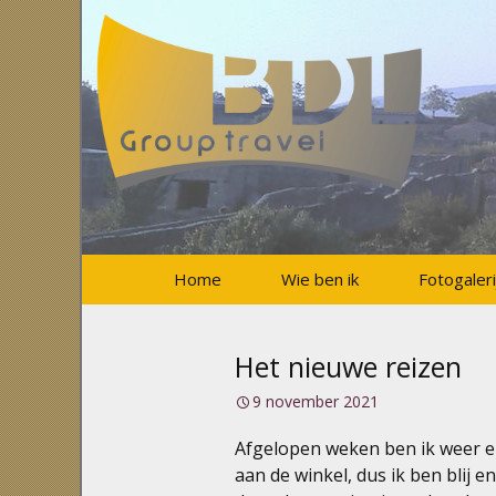
Groepsreizen op maat!
BDL-
Grouptrave
B.V.
Naar
Home
Wie ben ik
Fotogaleri
de
inhoud
springen
Het nieuwe reizen
9 november 2021
Afgelopen weken ben ik weer e
aan de winkel, dus ik ben blij