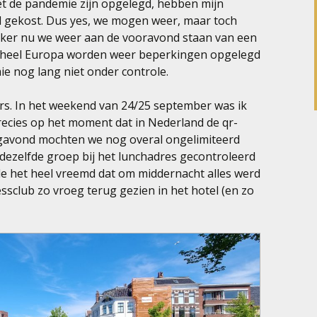
et de pandemie zijn opgelegd, hebben mijn
d gekost. Dus yes, we mogen weer, maar toch
zeker nu we weer aan de vooravond staan van een
n heel Europa worden weer beperkingen opgelegd
ie nog lang niet onder controle.
ers. In het weekend van 24/25 september was ik
ecies op het moment dat in Nederland de qr-
agavond mochten we nog overal ongelimiteerd
dezelfde groep bij het lunchadres gecontroleerd
de het heel vreemd dat om middernacht alles werd
ssclub zo vroeg terug gezien in het hotel (en zo