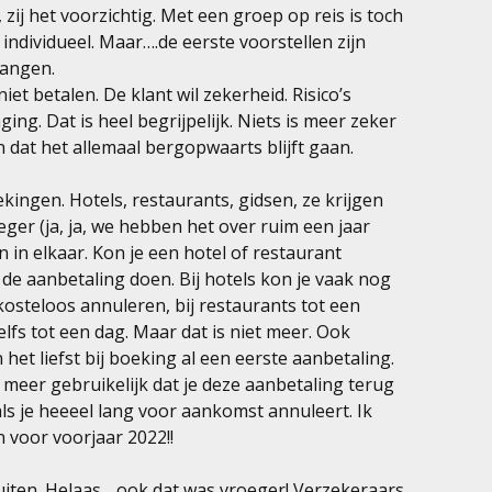
zij het voorzichtig. Met een groep op reis is toch
f individueel. Maar….de eerste voorstellen zijn
vangen.
et betalen. De klant wil zekerheid. Risico’s
ing. Dat is heel begrijpelijk. Niets is meer zeker
 dat het allemaal bergopwaarts blijft gaan.
ekingen. Hotels, restaurants, gidsen, ze krijgen
ger (ja, ja, we hebben het over ruim een jaar
in elkaar. Kon je een hotel of restaurant
e aanbetaling doen. Bij hotels kon je vaak nog
steloos annuleren, bij restaurants tot een
fs tot een dag. Maar dat is niet meer. Ook
 het liefst bij boeking al een eerste aanbetaling.
 meer gebruikelijk dat je deze aanbetaling terug
t als je heeeel lang voor aankomst annuleert. Ik
 voor voorjaar 2022!!
iten. Helaas….ook dat was vroeger! Verzekeraars