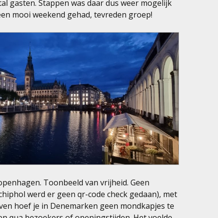
ntal gasten. Stappen was daar dus weer mogelijk
een mooi weekend gehad, tevreden groep!
openhagen. Toonbeeld van vrijheid. Geen
 Schiphol werd er geen qr-code check gedaan), met
aven hoef je in Denemarken geen mondkapjes te
en qua bezoekers of openingstijden. Het voelde