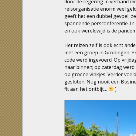
door de regering in verband m
reisorganisatie enorm veel gel
geeft het een dubbel gevoel, 
spannende persconferentie. I
en ook wereldwijd is de pandem
Het reizen zelf is ook echt and
met een groep in Groningen. Pr
code werd ingevoerd. Op vrijd
naar binnen; op zaterdag werd 
op groene vinkjes. Verder voel
gesloten. Nog nooit een Busine
fit aan het ontbijt…
)