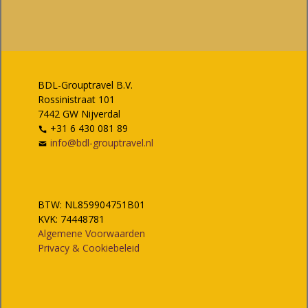
BDL-Grouptravel B.V.
Rossinistraat 101
7442 GW Nijverdal
+31 6 430 081 89
info@bdl-grouptravel.nl
BTW: NL859904751B01
KVK: 74448781
Algemene Voorwaarden
Privacy & Cookiebeleid