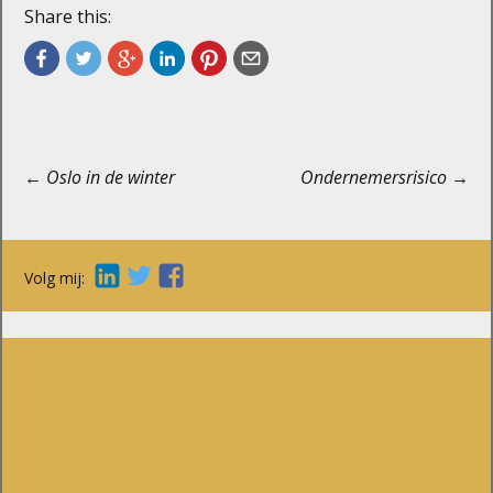
Share this:
Berichtnavigatie
←
Oslo in de winter
Ondernemersrisico
→
Volg mij: