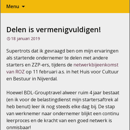
Naar
Menu
de
inhoud
springen
Delen is vermenigvuldigen!
18 januari 2019
Supertrots dat ik gevraagd ben om mijn ervaringen
als startende ondernemer te delen met andere
starters en ZZP-ers, tijdens de
netwerkbijeenkomst
van ROZ
op 11 februari a.s. in het Huis voor Cultuur
en Bestuur in Nijverdal.
Hoewel BDL-Grouptravel alweer ruim 4 jaar bestaat
(en ik voor de belastingdienst mijn startersaftrek al
heb benut) leer ik nog steeds elke dag bij. De stap
van werknemer naar ondernemer blijkt een continu
leerproces en de kracht van een goed netwerk is
onmisbaar!