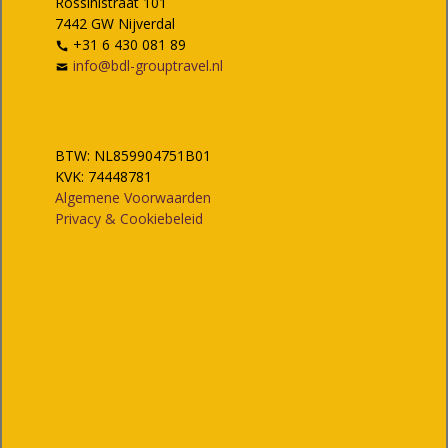
Rossinistraat 101
7442 GW Nijverdal
+31 6 430 081 89
info@bdl-grouptravel.nl
BTW: NL859904751B01
KVK: 74448781
Algemene Voorwaarden
Privacy & Cookiebeleid