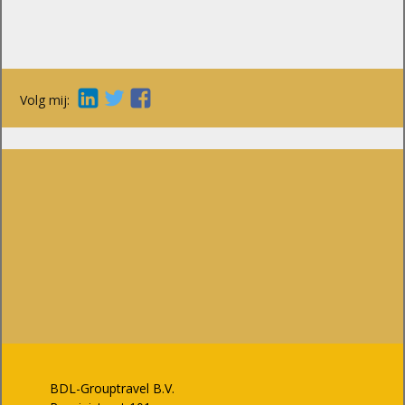
Volg mij:
BDL-Grouptravel B.V.